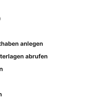
)
thaben anlegen
terlagen abrufen
n
n