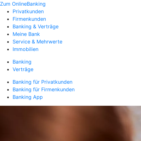
Zum OnlineBanking
Privatkunden
Firmenkunden
Banking & Verträge
Meine Bank
Service & Mehrwerte
Immobilien
Banking
Verträge
Banking für Privatkunden
Banking für Firmenkunden
Banking App